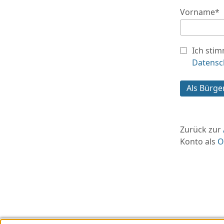
Vorname
*
Ich sti
Datens
Als Bürge
Zurück zur
Konto als
O