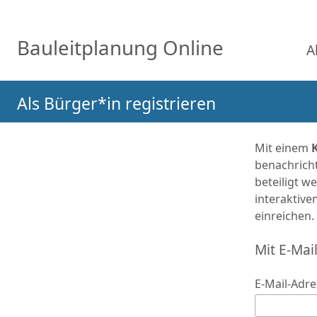
Sprungmenü
Direkt
Direkt
Direkt
zur
zum
Bauleitplanung Online
zum
A
Hauptnavigation
Inhalt
Login
springen
springen
springen
Als Bürger*in registrieren
Mit einem
benachricht
beteiligt 
interaktiv
einreichen.
Mit E-Mai
E-Mail-Adre